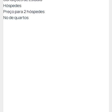
Hóspedes
Preço para
2
hóspedes
Nº de quartos
Melhor Tarifa Disponível
Preço para 2 Hóspedes:
Pague com Cartão de crédito
(+1)
Café da Manhã - Buffet
Room Service
Bar
Restaurante
Ver mais
Não Reembolsável
Só existe 1 quarto disponível
R$
1.062,
06
/noite
Total de
R$ 3.186,18
Impostos e taxas não inclusos
Escolher