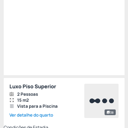
Ver mais
Não Reembolsável
R$
912,
31
/noite
Total de
R$ 2.736,92
Impostos e taxas não inclusos
Escolher
Luxo Piso Superior
2 Pessoas
15 m2
Vista para a Piscina
38
Ver detalhe do quarto
Condições de Estadia