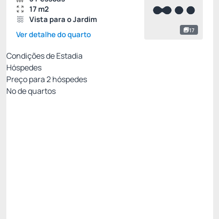
17 m2
Vista para o Jardim
17
Ver detalhe do quarto
Condições de Estadia
Hóspedes
Preço para
2
hóspedes
Nº de quartos
Melhor Tarifa Disponível
Preço para 2 Hóspedes:
Pague com Cartão de crédito
(+1)
Café da Manhã - Buffet
Room Service
Bar
Restaurante
Ver mais
Não Reembolsável
Só existe 1 quarto disponível