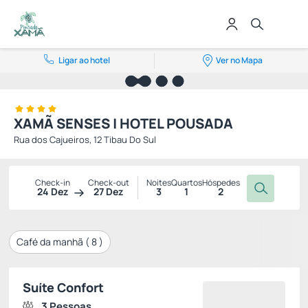
Ligar ao hotel
Ver no Mapa
XAMÃ SENSES | HOTEL POUSADA
Rua dos Cajueiros, 12 Tibau Do Sul
Check-in
Check-out
Noites
Quartos
Hóspedes
24 Dez
27 Dez
3
1
2
Café da manhã (
8
)
Suíte Confort
3 Pessoas