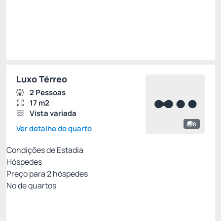
Total de
R$ 2.106,10
Impostos e taxas não inclusos
Escolher
Luxo Térreo
2 Pessoas
17 m2
Vista variada
8
Ver detalhe do quarto
Condições de Estadia
Hóspedes
Preço para
2
hóspedes
Nº de quartos
Melhor Tarifa Disponível
Preço para 2 Hóspedes: