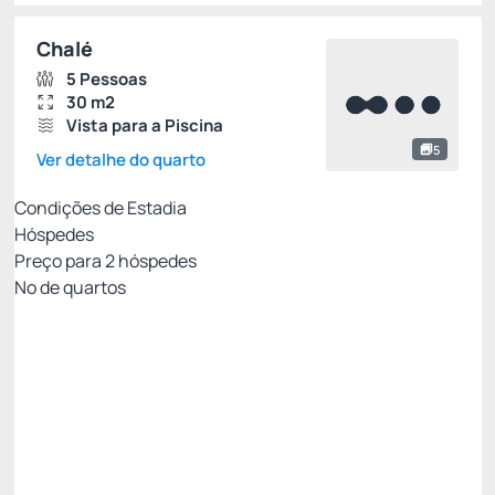
Chalé
5 Pessoas
30 m2
Vista para a Piscina
5
Ver detalhe do quarto
Condições de Estadia
Hóspedes
Preço para
2
hóspedes
Nº de quartos
Melhor Tarifa Disponível
Preço para 2 Hóspedes:
Pague com Cartão de crédito
(+1)
Café da Manhã - Buffet
Room Service
Bar
Restaurante
Ver mais
Não Reembolsável