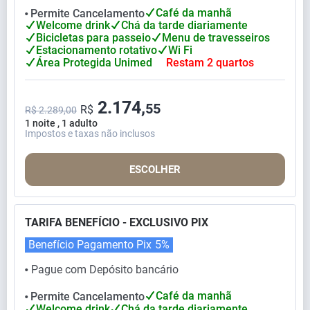
Café da manhã
Permite Cancelamento
⬤
Welcome drink
Chá da tarde diariamente
Bicicletas para passeio
Menu de travesseiros
Estacionamento rotativo
Wi Fi
Área Protegida Unimed
Restam 2 quartos
2.174,
55
R$
R$ 2.289,00
1 noite , 1 adulto
Impostos e taxas não inclusos
ESCOLHER
TARIFA BENEFÍCIO - EXCLUSIVO PIX
Benefício Pagamento Pix
5%
Pague com Depósito bancário
⬤
Café da manhã
Permite Cancelamento
⬤
Welcome drink
Chá da tarde diariamente