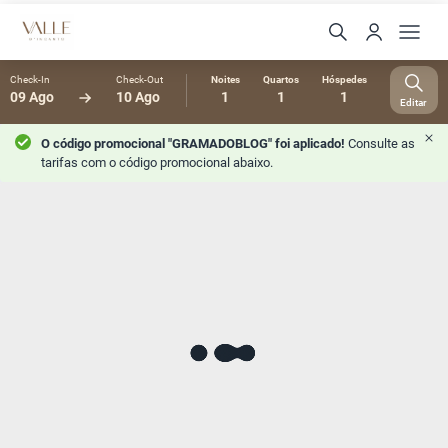
Check-In
Check-Out
Noites
Quartos
Hóspedes
09 Ago
10 Ago
1
1
1
Editar
O código promocional "GRAMADOBLOG" foi aplicado!
Consulte as
tarifas com o código promocional abaixo.