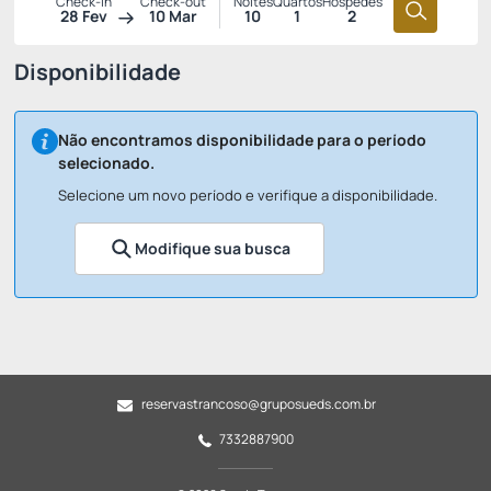
Check-in
Check-out
Noites
Quartos
Hóspedes
28 Fev
10 Mar
10
1
2
Disponibilidade
Não encontramos disponibilidade para o período
selecionado.
Selecione um novo período e verifique a disponibilidade.
Modifique sua busca
reservastrancoso@gruposueds.com.br
7332887900