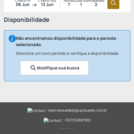
Check-in
Check-out
Noites
Quartos
Hóspedes
06 Jun
13 Jun
7
1
2
Disponibilidade
Não encontramos disponibilidade para o período
selecionado.
Selecione um novo período e verifique a disponibilidade.
Modifique sua busca
reservassueds@gruposueds.com.br
+557332887900