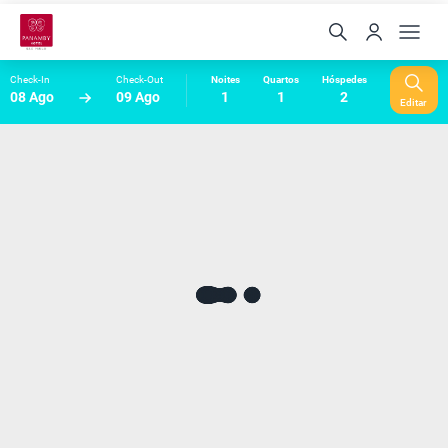
Check-In
Check-Out
Noites
Quartos
Hóspedes
08 Ago
09 Ago
1
1
2
Editar