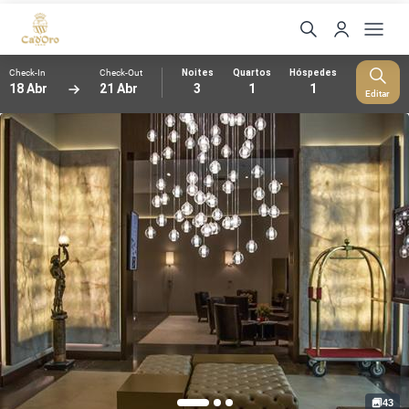
Check-In
Check-Out
Noites
Quartos
Hóspedes
18 Abr
21 Abr
3
1
1
Editar
43