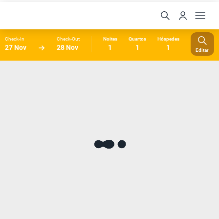
Check-In
Check-Out
Noites
Quartos
Hóspedes
27 Nov
28 Nov
1
1
1
Editar