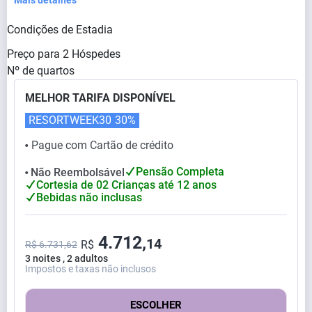
Mais detalhes
Condições de Estadia
Preço para
2
Hóspedes
Nº de quartos
MELHOR TARIFA DISPONÍVEL
RESORTWEEK30
30%
Pague com Cartão de crédito
⬤
Pensão Completa
Não Reembolsável
⬤
Cortesia de 02 Crianças até 12 anos
Bebidas não inclusas
4.712,
14
R$
R$ 6.731,62
3 noites , 2 adultos
Impostos e taxas não inclusos
ESCOLHER