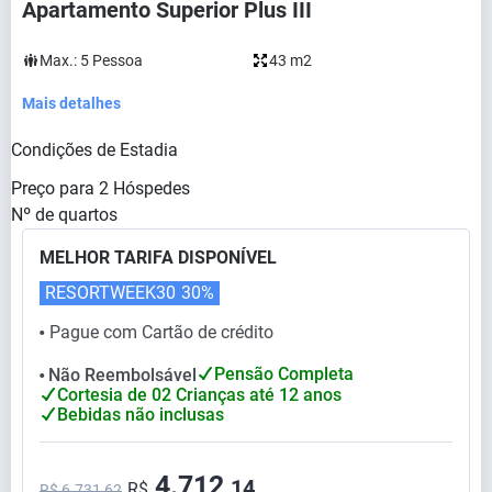
Apartamento Superior Plus III
Max.:
5
Pessoa
43 m2
Mais detalhes
Condições de Estadia
Preço para
2
Hóspedes
Nº de quartos
MELHOR TARIFA DISPONÍVEL
RESORTWEEK30
30%
Pague com Cartão de crédito
⬤
Pensão Completa
Não Reembolsável
⬤
Cortesia de 02 Crianças até 12 anos
Bebidas não inclusas
4.712,
14
R$
R$ 6.731,62