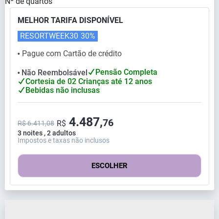
Nº de quartos
MELHOR TARIFA DISPONÍVEL
RESORTWEEK30
30%
Pague com Cartão de crédito
⬤
Pensão Completa
Não Reembolsável
⬤
Cortesia de 02 Crianças até 12 anos
Bebidas não inclusas
4.487,
76
R$
R$ 6.411,08
3 noites , 2 adultos
Impostos e taxas não inclusos
ESCOLHER