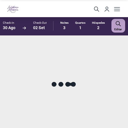
Check-In
Check-Out
Noites
Quartos
Hóspedes
30 Ago
02 Set
3
1
2
Editar