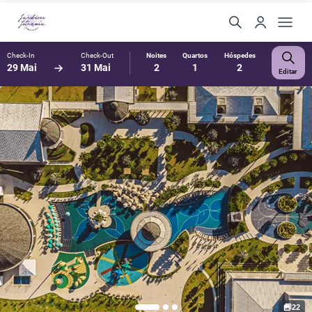
Check-In
Check-Out
Noites
Quartos
Hóspedes
29 Mai
31 Mai
2
1
2
Editar
22