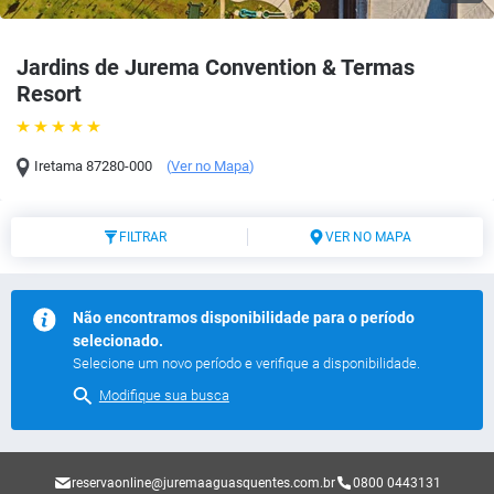
Jardins de Jurema Convention & Termas
Resort
Iretama
87280-000
(
Ver no Mapa
)
FILTRAR
VER NO MAPA
Não encontramos disponibilidade para o período
selecionado.
Selecione um novo período e verifique a disponibilidade.
Modifique sua busca
reservaonline@juremaaguasquentes.com.br
0800 0443131