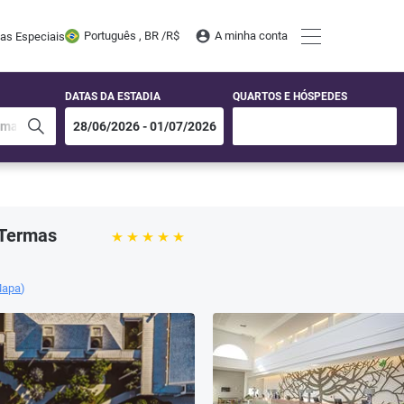
Português , BR /
R$
A minha conta
tas Especiais
DATAS DA ESTADIA
QUARTOS E HÓSPEDES
 Termas
Mapa
)