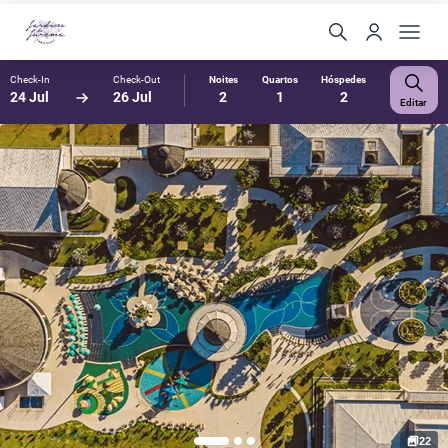
Check-In
Check-Out
Noites
Quartos
Hóspedes
24 Jul
26 Jul
2
1
2
Editar
22