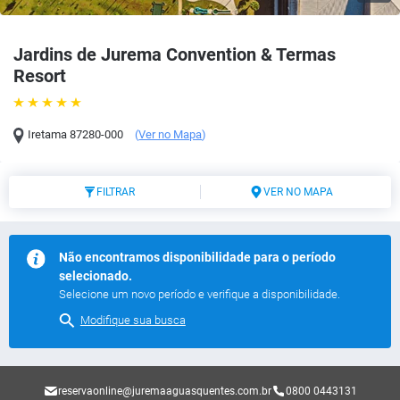
Jardins de Jurema Convention & Termas
Resort
Iretama
87280-000
(
Ver no Mapa
)
FILTRAR
VER NO MAPA
Não encontramos disponibilidade para o período
selecionado.
Selecione um novo período e verifique a disponibilidade.
Modifique sua busca
reservaonline@juremaaguasquentes.com.br
0800 0443131