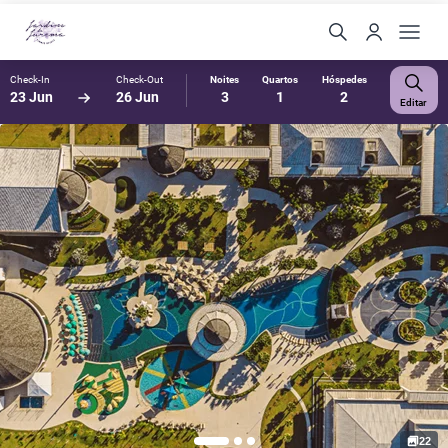
Check-In
Check-Out
Noites
Quartos
Hóspedes
23 Jun
26 Jun
3
1
2
Editar
22