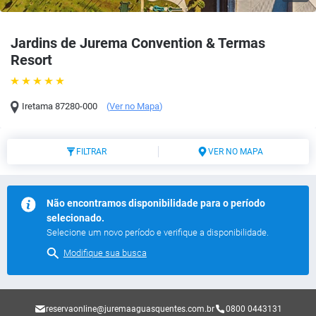
Jardins de Jurema Convention & Termas
Resort
Iretama
87280-000
(
Ver no Mapa
)
FILTRAR
VER NO MAPA
Não encontramos disponibilidade para o período
selecionado.
Selecione um novo período e verifique a disponibilidade.
Modifique sua busca
reservaonline@juremaaguasquentes.com.br
0800 0443131