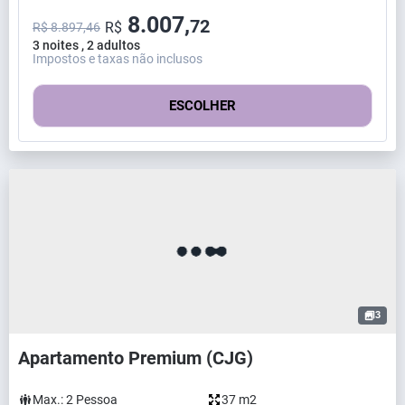
8.007,
72
R$
R$ 8.897,46
3 noites , 2 adultos
Impostos e taxas não inclusos
ESCOLHER
3
Apartamento Premium (CJG)
Max.:
2
Pessoa
37 m2