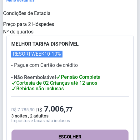
Mais detalhes
Condições de Estadia
Preço para
2
Hóspedes
Nº de quartos
MELHOR TARIFA DISPONÍVEL
RESORTWEEK10
10%
Pague com Cartão de crédito
⬤
Pensão Completa
Não Reembolsável
⬤
Cortesia de 02 Crianças até 12 anos
Bebidas não inclusas
7.006,
77
R$
R$ 7.785,30
3 noites , 2 adultos
Impostos e taxas não inclusos
ESCOLHER