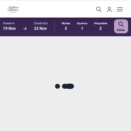
Check-In
Check-Out
Noites
Quartos
Hóspedes
19 Nov
22 Nov
3
1
2
Editar