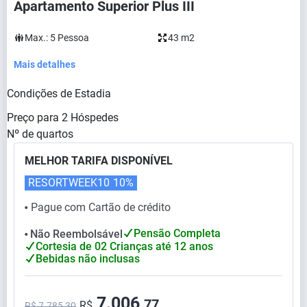
Apartamento Superior Plus III
Max.:
5
Pessoa
43 m2
Mais detalhes
Condições de Estadia
Preço para
2
Hóspedes
Nº de quartos
MELHOR TARIFA DISPONÍVEL
RESORTWEEK10
10%
Pague com Cartão de crédito
⬤
Pensão Completa
Não Reembolsável
⬤
Cortesia de 02 Crianças até 12 anos
Bebidas não inclusas
7.006,
77
R$
R$ 7.785,30