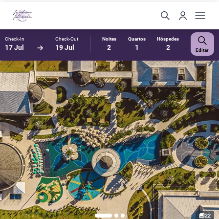
Check-In
Check-Out
Noites
Quartos
Hóspedes
17 Jul
19 Jul
2
1
2
Editar
22