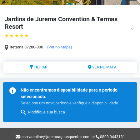
Jardins de Jurema Convention & Termas
Resort
Iretama
87280-000
(
Ver no Mapa
)
FILTRAR
VER NO MAPA
Não encontramos disponibilidade para o período
selecionado.
Selecione um novo período e verifique a disponibilidade.
Modifique sua busca
reservaonline@juremaaguasquentes.com.br
0800 0443131