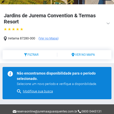
Jardins de Jurema Convention & Termas
Resort
Iretama
87280-000
(
Ver no Mapa
)
FILTRAR
VER NO MAPA
Não encontramos disponibilidade para o período
selecionado.
Selecione um novo período e verifique a disponibilidade.
Modifique sua busca
reservaonline@juremaaguasquentes.com.br
0800 0443131