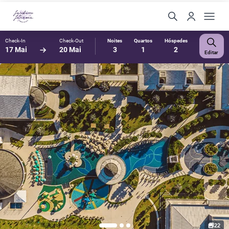
Check-In
Check-Out
Noites
Quartos
Hóspedes
17 Mai
20 Mai
3
1
2
Editar
22