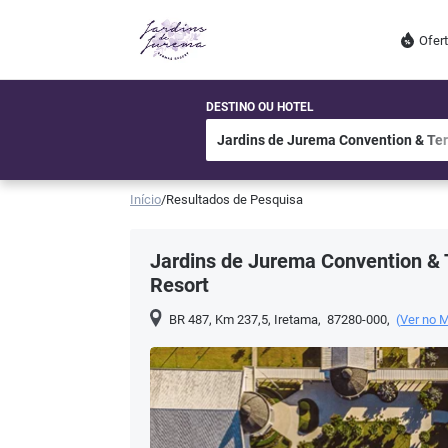
Ofer
DESTINO OU HOTEL
Início
/
Resultados de Pesquisa
Jardins de Jurema Convention &
Resort
BR 487, Km 237,5
,
Iretama
,
87280-000
,
(
Ver no 