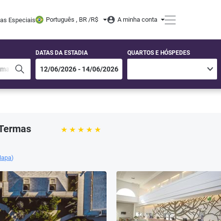
Português , BR /
R$
A minha conta
tas Especiais
DATAS DA ESTADIA
QUARTOS E HÓSPEDES
 Termas
Mapa
)