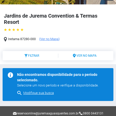
Jardins de Jurema Convention & Termas
Resort
Iretama
87280-000
(
Ver no Mapa
)
FILTRAR
VER NO MAPA
Não encontramos disponibilidade para o período
selecionado.
Selecione um novo período e verifique a disponibilidade.
Modifique sua busca
reservaonline@juremaaguasquentes.com.br
0800 0443131