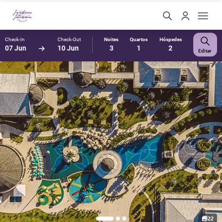
Check-In
Check-Out
Noites
Quartos
Hóspedes
07 Jun
10 Jun
3
1
2
Editar
22