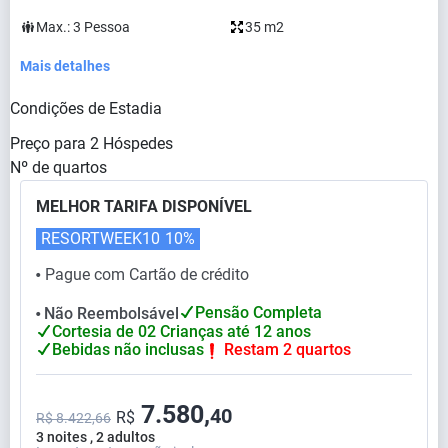
Max.:
3
Pessoa
35 m2
Mais detalhes
Condições de Estadia
Preço para
2
Hóspedes
Nº de quartos
MELHOR TARIFA DISPONÍVEL
RESORTWEEK10
10%
Pague com Cartão de crédito
⬤
Pensão Completa
Não Reembolsável
⬤
Cortesia de 02 Crianças até 12 anos
Bebidas não inclusas
Restam 2 quartos
7.580,
40
R$
R$ 8.422,66
3 noites , 2 adultos