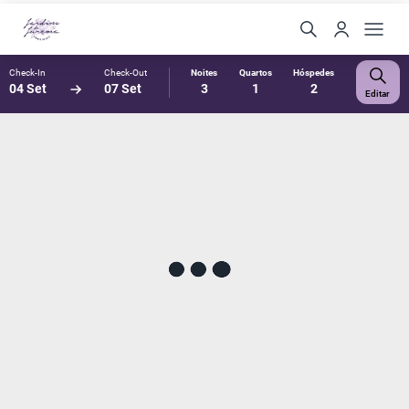
Check-In
Check-Out
Noites
Quartos
Hóspedes
04 Set
07 Set
3
1
2
Editar