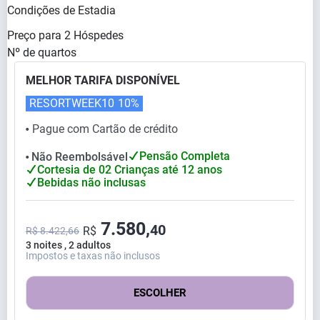
Condições de Estadia
Preço para
2
Hóspedes
Nº de quartos
MELHOR TARIFA DISPONÍVEL
RESORTWEEK10
10%
Pague com Cartão de crédito
⬤
Pensão Completa
Não Reembolsável
⬤
Cortesia de 02 Crianças até 12 anos
Bebidas não inclusas
7.580,
40
R$
R$ 8.422,66
3 noites , 2 adultos
Impostos e taxas não inclusos
ESCOLHER