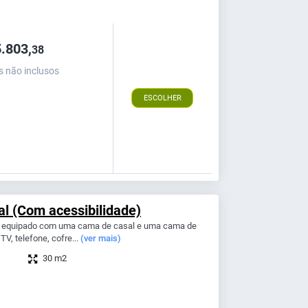
.803,
38
s não inclusos
ESCOLHER
l (Com acessibilidade)
 equipado com uma cama de casal e uma cama de
 TV, telefone, cofre...
(ver mais)
30 m2