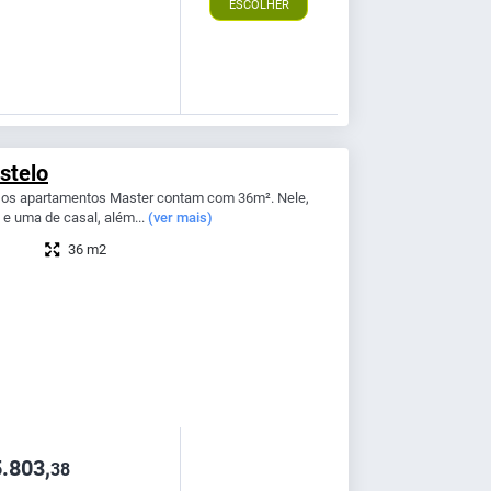
ESCOLHER
stelo
, os apartamentos Master contam com 36m². Nele,
 e uma de casal, além...
(ver mais)
36 m2
.803,
38