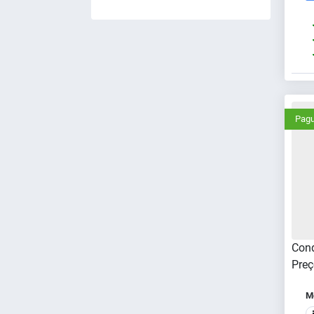
Pagu
Cond
Preç
Me