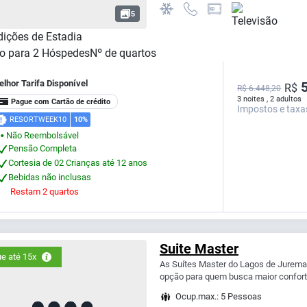
5
ições de Estadia
o para
2
Hóspedes
Nº de quartos
lhor Tarifa Disponível
5
R$
R$ 6.448,20
3 noites , 2 adultos
Pague com Cartão de crédito
Impostos e taxa
RESORTWEEK10
10%
Não Reembolsável
⬤
Pensão Completa
Cortesia de 02 Crianças até 12 anos
Bebidas não inclusas
Restam 2 quartos
Suite Master
e até 15x
As Suítes Master do Lagos de Jurema 
opção para quem busca maior confort
Ocup.max.: 5 Pessoas