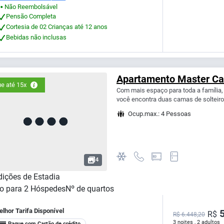
Não Reembolsável
⬤
Pensão Completa
Cortesia de 02 Crianças até 12 anos
Bebidas não inclusas
Apartamento Master Ca
e até 15x
Com mais espaço para toda a família
você encontra duas camas de solteiro
Ocup.max.: 4 Pessoas
4
ições de Estadia
o para
2
Hóspedes
Nº de quartos
lhor Tarifa Disponível
5
R$
R$ 6.448,20
3 noites , 2 adultos
Pague com Cartão de crédito