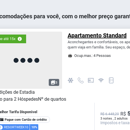
comodações para você, com o melhor preço garant
Apartamento Standard
e até 15x
Aconchegantes e confortáveis, os ap
quem viaja em família. Seu espaço, de
Ocup.max.: 4 Pessoas
3
ições de Estadia
o para
2
Hóspedes
Nº de quartos
lhor Tarifa Disponível
5
R$
R$ 6.448,20
3 noites , 2 adultos
Pague com Cartão de crédito
Impostos e taxa
RESORTWEEK10
10%