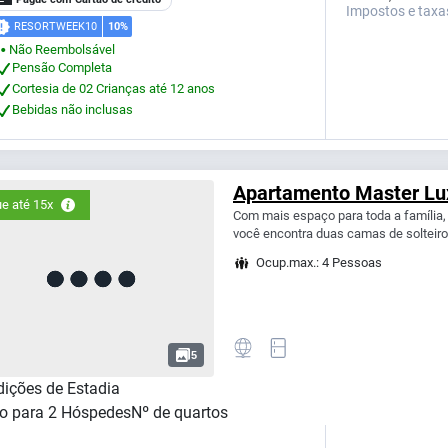
Impostos e taxa
RESORTWEEK10
10%
Não Reembolsável
⬤
Pensão Completa
Cortesia de 02 Crianças até 12 anos
Bebidas não inclusas
Apartamento Master Lu
e até 15x
Com mais espaço para toda a família
você encontra duas camas de solteiro
Ocup.max.: 4 Pessoas
5
ições de Estadia
o para
2
Hóspedes
Nº de quartos