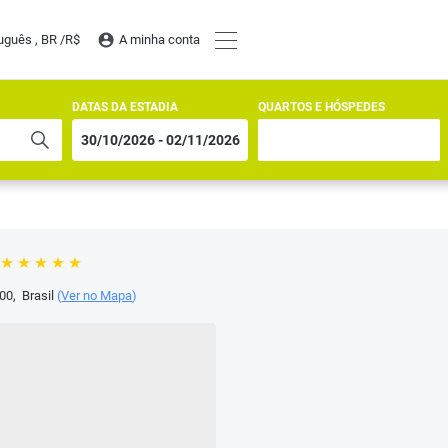
uguês , BR /
R$
A minha conta
DATAS DA ESTADIA
QUARTOS E HÓSPEDES
00
,
Brasil
(
Ver no Mapa
)