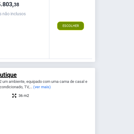
.803,
38
s não inclusos
ESCOLHER
utique
2 um ambiente, equipado com uma cama de casal e
 condicionado, TV,...
(ver mais)
36 m2