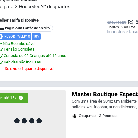
o para
2
Hóspedes
Nº de quartos
lhor Tarifa Disponível
5
R$
R$ 6.448,20
3 noites , 2 adultos
Pague com Cartão de crédito
Impostos e taxa
RESORTWEEK10
10%
Não Reembolsável
⬤
Pensão Completa
Cortesia de 02 Crianças até 12 anos
Bebidas não inclusas
Só existe 1 quarto disponível
Master Boutique Especia
e até 15x
Com uma área de 30m2 um ambiente,
solteiro, wc, frigobar, ar condicionado,
Ocup.max.: 3 Pessoas