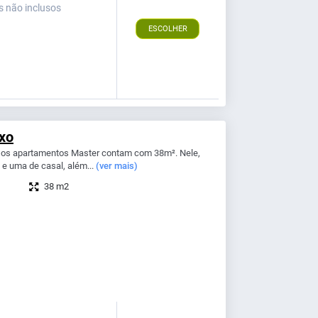
s não inclusos
ESCOLHER
xo
, os apartamentos Master contam com 38m². Nele,
 e uma de casal, além...
(ver mais)
38 m2