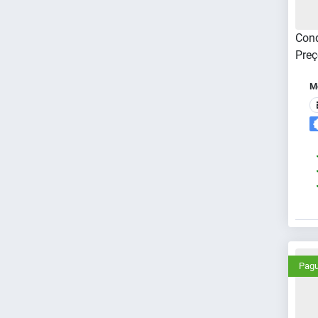
Cond
Preç
Me
Pagu