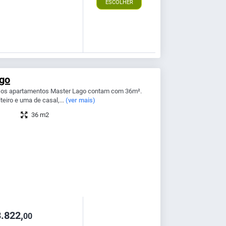
ESCOLHER
go
, os apartamentos Master Lago contam com 36m².
eiro e uma de casal,...
(ver mais)
36 m2
.822,
00