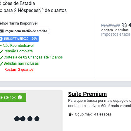
ições de Estadia
o para
2
Hóspedes
Nº de quartos
lhor Tarifa Disponível
4
R$
R$ 5.915,00
2 noites , 2 adultos
Pague com Cartão de crédito
Impostos e taxa
RESORTWEEK20
20%
Não Reembolsável
⬤
Pensão Completa
Cortesia de 02 Crianças até 12 anos
Bebidas não inclusas
Restam 2 quartos
Suíte Premium
e até 15x
Para quem busca por mais espaço e c
conta com incríveis 60m² mais varanda
Ocup.max.: 4 Pessoas