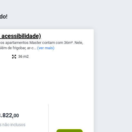
do!
acessibilidade)
, os apartamentos Master contam com 36m². Nele,
ém de frigobar, ar-c...
(ver mais)
36 m2
.822,
00
s não inclusos