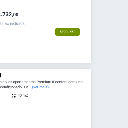
.732,
00
s não inclusos
ESCOLHER
I
ssico, os apartamentos Premium II contam com uma
-condicionado, TV,...
(ver mais)
40 m2