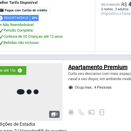
lhor Tarifa Disponível
4
R$
R$ 5.460,00
2 noites , 2 adultos
Pague com Cartão de crédito
Impostos e taxa
RESORTWEEK20
20%
Não Reembolsável
⬤
Pensão Completa
Cortesia de 02 Crianças até 12 anos
Bebidas não inclusas
Apartamento Premium
e até 15x
Curta seu descanso com mais espaço
casal a seu dispor, em ambiente mode
Ocup.max.: 4 Pessoas
3
ições de Estadia