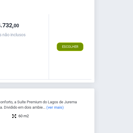
.732,
00
s não inclusos
ESCOLHER
onforto, a Suíte Premium do Lagos de Jurema
. Dividido em dois ambie...
(ver mais)
60 m2