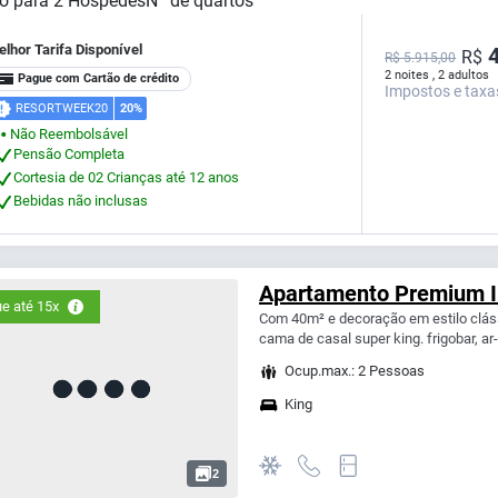
o para
2
Hóspedes
Nº de quartos
lhor Tarifa Disponível
4
R$
R$ 5.915,00
2 noites , 2 adultos
Pague com Cartão de crédito
Impostos e taxa
RESORTWEEK20
20%
Não Reembolsável
⬤
Pensão Completa
Cortesia de 02 Crianças até 12 anos
Bebidas não inclusas
Apartamento Premium I
e até 15x
Com 40m² e decoração em estilo clá
cama de casal super king. frigobar, ar
Ocup.max.: 2 Pessoas
King
2