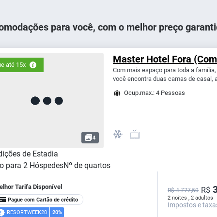
omodações para você, com o melhor preço garanti
Master Hotel Fora (Com 
e até 15x
Com mais espaço para toda a família
você encontra duas camas de casal, al
Ocup.max.: 4 Pessoas
4
ições de Estadia
o para
2
Hóspedes
Nº de quartos
lhor Tarifa Disponível
3
R$
R$ 4.777,50
2 noites , 2 adultos
Pague com Cartão de crédito
Impostos e taxa
RESORTWEEK20
20%