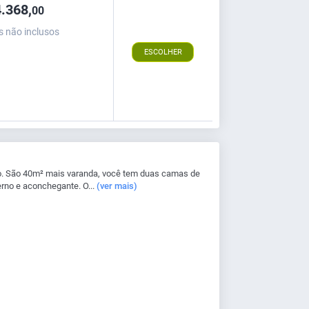
.368,
00
s não inclusos
ESCOLHER
. São 40m² mais varanda, você tem duas camas de
rno e aconchegante. O...
(ver mais)