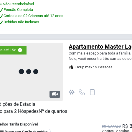
Não Reembolsável
⬤
Pensão Completa
Cortesia de 02 Crianças até 12 anos
Bebidas não inclusas
Apartamento Master La
e até 15x
Com mais espaço para toda a família
Nele, você encontra três camas de solt
Ocup.max.: 5 Pessoas
4
ições de Estadia
o para
2
Hóspedes
Nº de quartos
lhor Tarifa Disponível
3
R$
R$ 4.777,50
2 noites , 2 adultos
Pague com Cartão de crédito