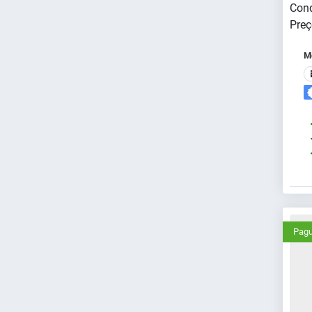
Cond
Preç
Me
Pagu