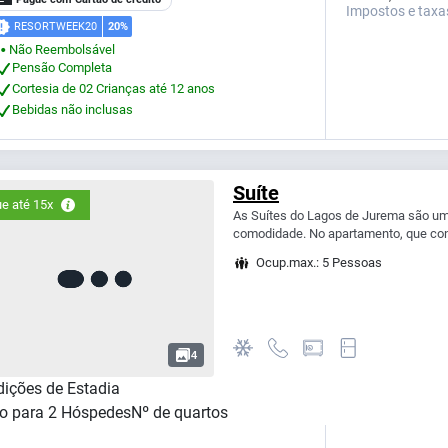
Impostos e taxa
RESORTWEEK20
20%
Não Reembolsável
⬤
Pensão Completa
Cortesia de 02 Crianças até 12 anos
Bebidas não inclusas
Suíte
e até 15x
As Suítes do Lagos de Jurema são um
comodidade. No apartamento, que con
Ocup.max.: 5 Pessoas
4
ições de Estadia
o para
2
Hóspedes
Nº de quartos