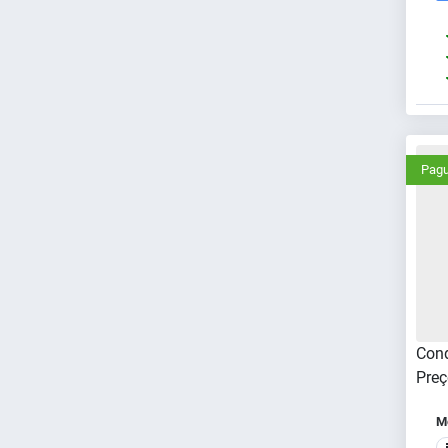
Pagu
Cond
Preç
Me