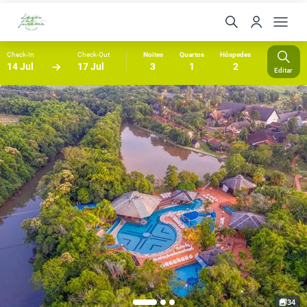
Check-In
Check-Out
Noites
Quartos
Hóspedes
14 Jul
17 Jul
3
1
2
Editar
34