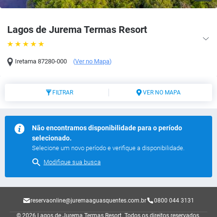
Lagos de Jurema Termas Resort
Iretama
87280-000
(
Ver no Mapa
)
FILTRAR
VER NO MAPA
Não encontramos disponibilidade para o período
selecionado.
Selecione um novo período e verifique a disponibilidade.
Modifique sua busca
reservaonline@juremaaguasquentes.com.br
0800 044 3131
© 2026 Lagos de Jurema Termas Resort.
Todos os direitos reservados.