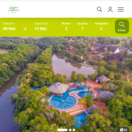
Check-In
Check-Out
Noites
Quartos
Hóspedes
08 Mai
10 Mai
2
1
2
Editar
34