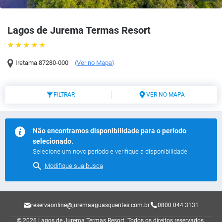
Lagos de Jurema Termas Resort
Iretama
87280-000
(
Ver no Mapa
)
FILTRAR
VER NO MAPA
Não encontramos disponibilidade para o período
selecionado.
Selecione um novo período e verifique a disponibilidade.
Modifique sua busca
reservaonline@juremaaguasquentes.com.br
0800 044 3131
© 2026 Lagos de Jurema Termas Resort.
Todos os direitos reservados.