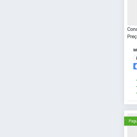
Cond
Preç
Me
Pagu