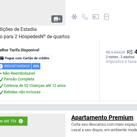
4
ições de Estadia
o para
2
Hóspedes
Nº de quartos
lhor Tarifa Disponível
4
R$
R$ 5.502,00
2 noites , 2 adultos
Pague com Cartão de crédito
Impostos e taxa
RESORTWEEK20
20%
Não Reembolsável
⬤
Pensão Completa
Cortesia de 02 Crianças até 12 anos
Bebidas não inclusas
Apartamento Premium
e até 15x
Curta seu descanso com mais espaço
casal a seu dispor, em ambiente mode