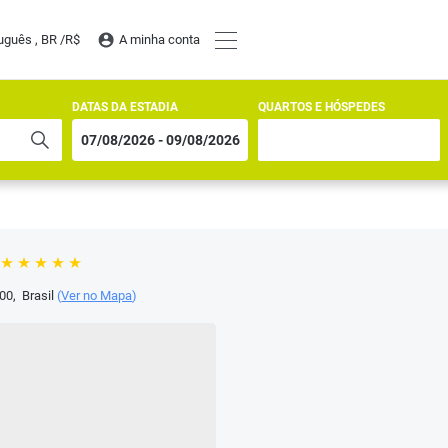
uguês , BR /
R$
A minha conta
DATAS DA ESTADIA
QUARTOS E HÓSPEDES
00
,
Brasil
(
Ver no Mapa
)