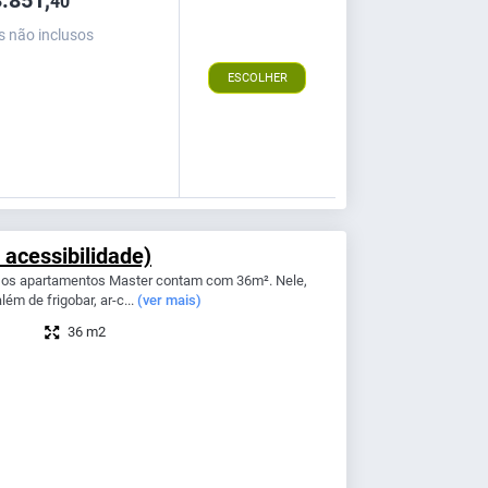
40
s não inclusos
ESCOLHER
acessibilidade)
, os apartamentos Master contam com 36m². Nele,
ém de frigobar, ar-c...
(ver mais)
36 m2