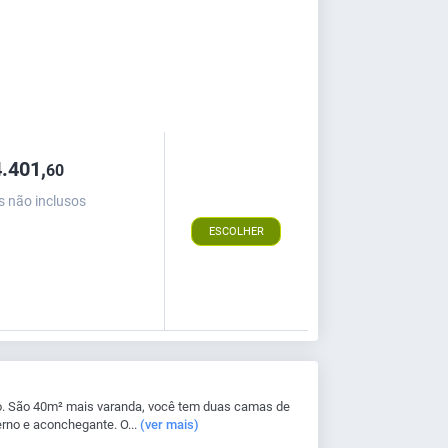
.401,
60
s não inclusos
ESCOLHER
. São 40m² mais varanda, você tem duas camas de
rno e aconchegante. O...
(ver mais)