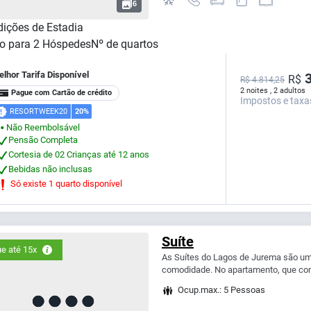
6
ições de Estadia
o para
2
Hóspedes
Nº de quartos
lhor Tarifa Disponível
3
R$
R$ 4.814,25
2 noites , 2 adultos
Pague com Cartão de crédito
Impostos e taxa
RESORTWEEK20
20%
Não Reembolsável
⬤
Pensão Completa
Cortesia de 02 Crianças até 12 anos
Bebidas não inclusas
Só existe 1 quarto disponível
Suíte
e até 15x
As Suítes do Lagos de Jurema são um
comodidade. No apartamento, que con
Ocup.max.: 5 Pessoas