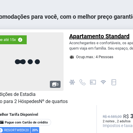
omodações para você, com o melhor preço garanti
Apartamento Standard
e até 15x
Aconchegantes e confortáveis, os ap
quem viaja em família. Seu espaço, de
Ocup.max.: 4 Pessoas
3
ições de Estadia
o para
2
Hóspedes
Nº de quartos
lhor Tarifa Disponível
3
R$
R$ 4.585,00
2 noites , 2 adultos
Pague com Cartão de crédito
Impostos e taxa
RESORTWEEK20
20%