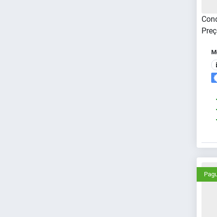
Cond
Preç
Me
Pagu