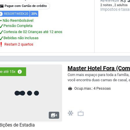
R$
R$ 4.814,25
2 noites , 2 adultos
Pague com Cartão de crédito
Impostos e taxa
RESORTWEEK20
20%
Não Reembolsável
⬤
Pensão Completa
Cortesia de 02 Crianças até 12 anos
Bebidas não inclusas
Restam 2 quartos
Master Hotel Fora (Com 
e até 15x
Com mais espaço para toda a família
você encontra duas camas de casal, al
Ocup.max.: 4 Pessoas
4
ições de Estadia