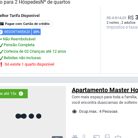
o para
2
Hóspedes
Nº de quartos
lhor Tarifa Disponível
3
R$
R$ 4.814,25
2 noites , 2 adultos
Pague com Cartão de crédito
Impostos e taxa
RESORTWEEK20
20%
Não Reembolsável
⬤
Pensão Completa
Cortesia de 02 Crianças até 12 anos
Bebidas não inclusas
Só existe 1 quarto disponível
Apartamento Master Ho
e até 15x
Com mais espaço para toda a família
você encontra duascamas de solteiro 
Ocup.max.: 4 Pessoas