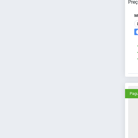
Preç
Me
Pagu