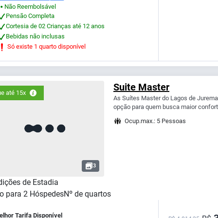
Não Reembolsável
⬤
Pensão Completa
Cortesia de 02 Crianças até 12 anos
Bebidas não inclusas
Só existe 1 quarto disponível
Suite Master
e até 15x
As Suítes Master do Lagos de Jurema 
opção para quem busca maior confort
Ocup.max.: 5 Pessoas
3
ições de Estadia
o para
2
Hóspedes
Nº de quartos
lhor Tarifa Disponível
3