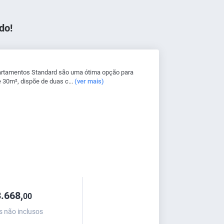
do!
artamentos Standard são uma ótima opção para
 30m², dispõe de duas c...
(ver mais)
.668,
00
s não inclusos