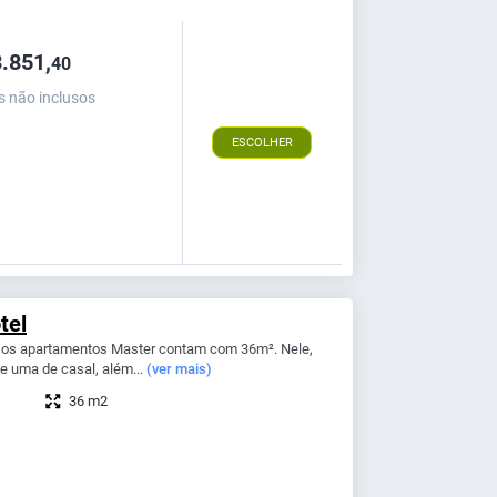
.851,
40
s não inclusos
ESCOLHER
tel
, os apartamentos Master contam com 36m². Nele,
e uma de casal, além...
(ver mais)
36 m2