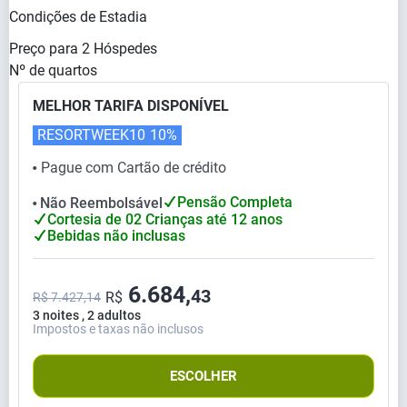
Condições de Estadia
Preço para
2
Hóspedes
Nº de quartos
MELHOR TARIFA DISPONÍVEL
RESORTWEEK10
10%
Pague com Cartão de crédito
⬤
Pensão Completa
Não Reembolsável
⬤
Cortesia de 02 Crianças até 12 anos
Bebidas não inclusas
6.684,
43
R$
R$ 7.427,14
3 noites , 2 adultos
Impostos e taxas não inclusos
ESCOLHER