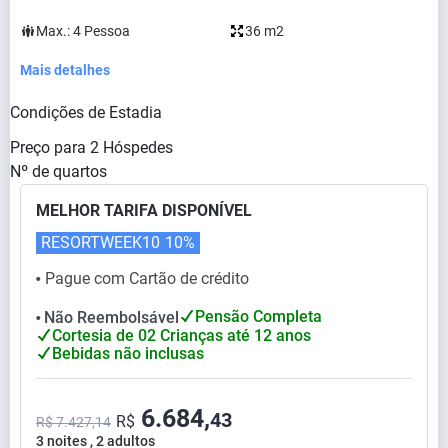
Max.:
4
Pessoa
36 m2
Mais detalhes
Condições de Estadia
Preço para
2
Hóspedes
Nº de quartos
MELHOR TARIFA DISPONÍVEL
RESORTWEEK10
10%
Pague com Cartão de crédito
⬤
Pensão Completa
Não Reembolsável
⬤
Cortesia de 02 Crianças até 12 anos
Bebidas não inclusas
6.684,
43
R$
R$ 7.427,14
3 noites , 2 adultos