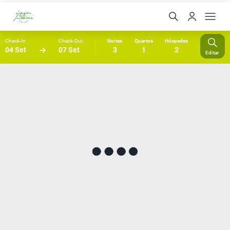
Check-In
Check-Out
Noites
Quartos
Hóspedes
04 Set
07 Set
3
1
2
Editar