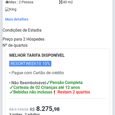
Max.:
2
Pessoa
40 m2
King
Mais detalhes
Condições de Estadia
Preço para
2
Hóspedes
Nº de quartos
MELHOR TARIFA DISPONÍVEL
RESORTWEEK10
10%
Pague com Cartão de crédito
⬤
Pensão Completa
Não Reembolsável
⬤
Cortesia de 02 Crianças até 12 anos
Bebidas não inclusas
Restam 2 quartos
8.275,
98
R$
R$ 9.195,53
3 noites , 2 adultos