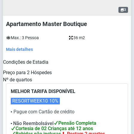
3
Apartamento Master Boutique
Max.:
3
Pessoa
36 m2
Mais detalhes
Condições de Estadia
Preço para
2
Hóspedes
Nº de quartos
MELHOR TARIFA DISPONÍVEL
RESORTWEEK10
10%
Pague com Cartão de crédito
⬤
Pensão Completa
Não Reembolsável
⬤
Cortesia de 02 Crianças até 12 anos
Bebidas não inclusas
Restam 2 quartos