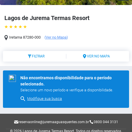
Lagos de Jurema Termas Resort
Iretama
87280-000
(
Ver no Mapa
)
FILTRAR
VER NO MAPA
Não encontramos disponibilidade para o período
selecionado.
Selecione um novo período e verifique a disponibilidade.
Modifique sua busca
reservaonline@juremaaguasquentes.com.br
0800 044 3131
© 2026 Lagos de Jurema Termas Resort.
Todos os direitos reservados.