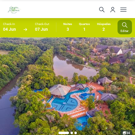
Check-In
Check-Out
Noites
Quartos
Hóspedes
04 Jun
07 Jun
3
1
2
Editar
34