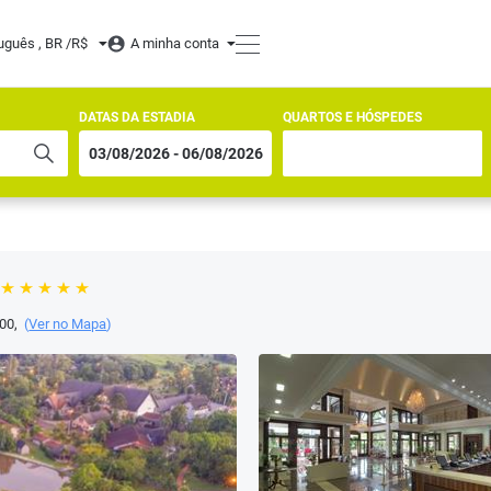
uguês , BR /
R$
A minha conta
DATAS DA ESTADIA
QUARTOS E HÓSPEDES
00
,
(
Ver no Mapa
)