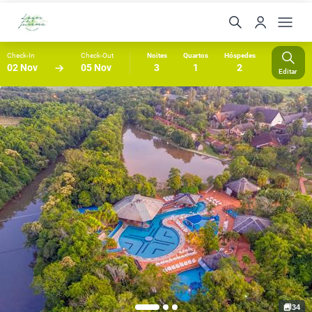
Check-In
Check-Out
Noites
Quartos
Hóspedes
02 Nov
05 Nov
3
1
2
Editar
34