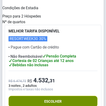
Condições de Estadia
Preço para
2
Hóspedes
Nº de quartos
MELHOR TARIFA DISPONÍVEL
RESORTWEEK30
30%
Pague com Cartão de crédito
⬤
Pensão Completa
Não Reembolsável
⬤
Cortesia de 02 Crianças até 12 anos
Bebidas não inclusas
4.532,
31
R$
R$ 6.474,72
3 noites , 2 adultos
Impostos e taxas não inclusos
ESCOLHER