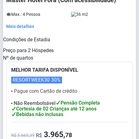
Master Hotel Fora (Com acessibilidade)
Max.:
4
Pessoa
36 m2
Mais detalhes
Condições de Estadia
Preço para
2
Hóspedes
Nº de quartos
MELHOR TARIFA DISPONÍVEL
RESORTWEEK30
30%
Pague com Cartão de crédito
⬤
Pensão Completa
Não Reembolsável
⬤
Cortesia de 02 Crianças até 12 anos
Bebidas não inclusas
3.965,
78
R$
R$ 5.665,39