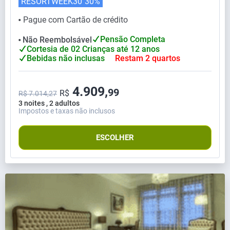
RESORTWEEK30
30%
Pague com Cartão de crédito
⬤
Pensão Completa
Não Reembolsável
⬤
Cortesia de 02 Crianças até 12 anos
Bebidas não inclusas
Restam 2 quartos
4.909,
99
R$
R$ 7.014,27
3 noites , 2 adultos
Impostos e taxas não inclusos
ESCOLHER