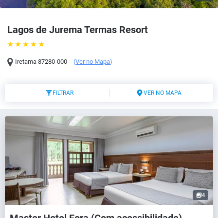
Lagos de Jurema Termas Resort
Iretama
87280-000
(
Ver no Mapa
)
FILTRAR
VER NO MAPA
4