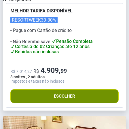
MELHOR TARIFA DISPONÍVEL
RESORTWEEK30
30%
Pague com Cartão de crédito
⬤
Pensão Completa
Não Reembolsável
⬤
Cortesia de 02 Crianças até 12 anos
Bebidas não inclusas
4.909,
99
R$
R$ 7.014,27
3 noites , 2 adultos
Impostos e taxas não inclusos
ESCOLHER