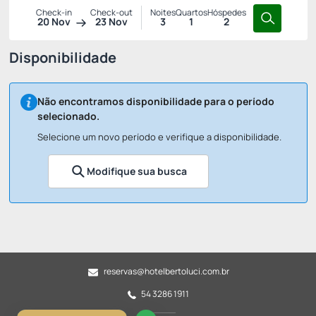
Check-in
Check-out
Noites
Quartos
Hóspedes
20 Nov
23 Nov
3
1
2
Disponibilidade
Não encontramos disponibilidade para o período
selecionado.
Selecione um novo período e verifique a disponibilidade.
Modifique sua busca
reservas@hotelbertoluci.com.br
54 3286 1911