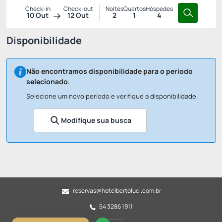
Check-in
Check-out
Noites
Quartos
Hóspedes
10 Out
12 Out
2
1
4
Disponibilidade
Não encontramos disponibilidade para o período
selecionado.
Selecione um novo período e verifique a disponibilidade.
Modifique sua busca
reservas@hotelbertoluci.com.br
54 3286 1911