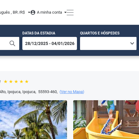
uguês , BR /
R$
A minha conta
DATAS DA ESTADIA
QUARTOS E HÓSPEDES
e
Alto, Ipojuca
,
Ipojuca
,
55593-460
,
(
Ver no Mapa
)