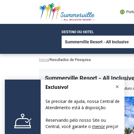
Port
DESTINO OU HOTEL
Início
/
Resultados de Pesquisa
Summerville Resort - All Inclusiv
Estr. Ac. p/ Praia de Muro Alto, s/n Praia de Muro 