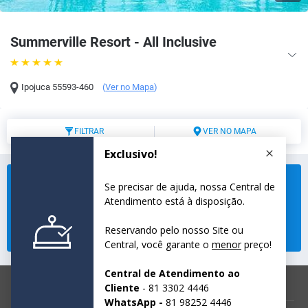
Summerville Resort - All Inclusive
Ipojuca
55593-460
(
Ver no Mapa
)
FILTRAR
VER NO MAPA
Não encontramos disponibilidade para o período
selecionado.
Selecione um novo período e verifique a disponibilidade.
Modifique sua busca
reservas@ponteshoteis.com.br
81 3302-4446
© 2026 Summerville Resort - All Inclusive.
Todos os direitos reservados.