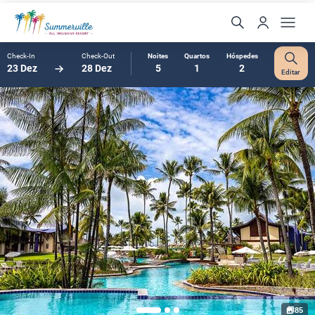
Check-In
Check-Out
Noites
Quartos
Hóspedes
23 Dez
28 Dez
5
1
2
Editar
85