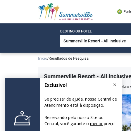
Port
DESTINO OU HOTEL
Início
/
Resultados de Pesquisa
Summerville Resort - All Inclusiv
Estr. Ac. p/ Praia de Muro Alto, s/n Praia de Muro 