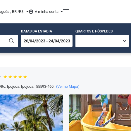
uguês , BR /
R$
A minha conta
DATAS DA ESTADIA
QUARTOS E HÓSPEDES
e
Alto, Ipojuca
,
Ipojuca
,
55593-460
,
(
Ver no Mapa
)