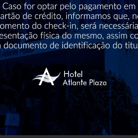
68
Acessibilidade
Estacionamento
SPA
Piscina
para Cadeira de
com custo
Rodas
MAIS SOBRE O HOTEL