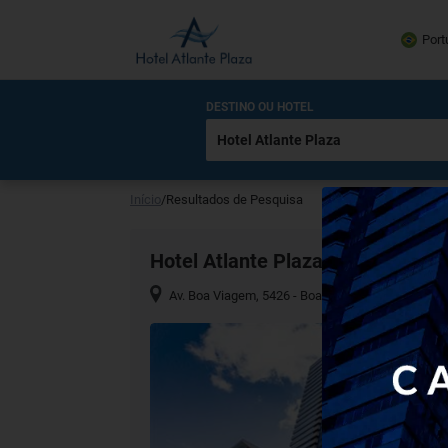
Port
DESTINO OU HOTEL
Início
/
Resultados de Pesquisa
Hotel Atlante Plaza
Av. Boa Viagem, 5426 - Boa Viagem, Recife - PE, 