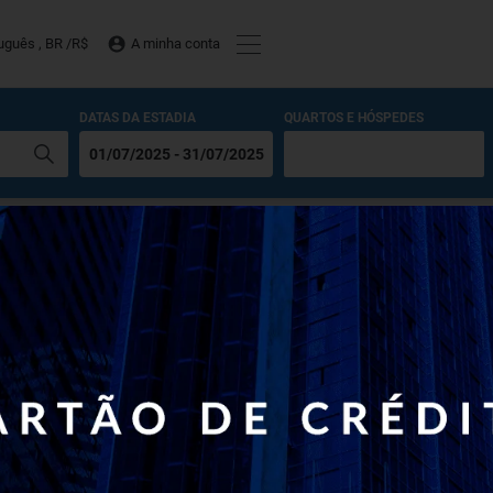
uguês , BR /
R$
A minha conta
DATAS DA ESTADIA
QUARTOS E HÓSPEDES
51030-000, Brasil
,
Recife
,
51030-000
,
(
Ver no Mapa
)