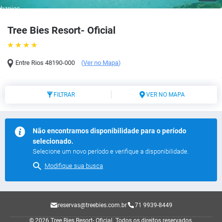
Tree Bies Resort- Oficial
Entre Rios
48190-000
(
Ver no Mapa
)
FILTRAR
VER NO MAPA
Não encontramos disponibilidade para o período
selecionado.
Selecione um novo período e verifique a disponibilidade.
Modifique sua busca
reservas@treebies.com.br
71 9939-8449
© 2026 Tree Bies Resort- Oficial.
Todos os direitos reservados.