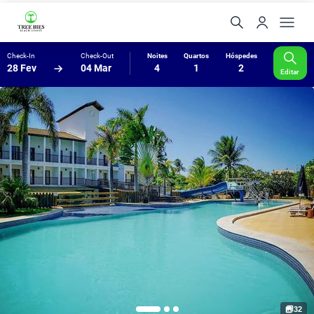
Check-In
Check-Out
Noites
Quartos
Hóspedes
28 Fev
04 Mar
4
1
2
Editar
32