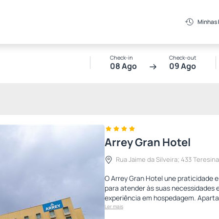
Minhas
Check-in
Check-out
08 Ago
09 Ago
Arrey Gran Hotel
Rua Jaime da Silveira; 433 Teresina
O Arrey Gran Hotel une praticidade
para atender às suas necessidades 
experiência em hospedagem. Aparta
Ler mais