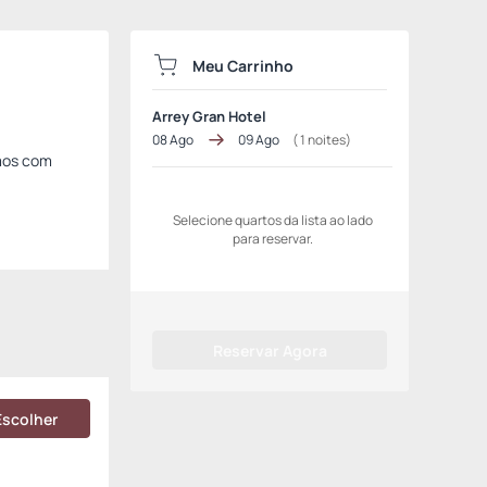
Meu Carrinho
Arrey Gran Hotel
08 Ago
09 Ago
(
1
noites)
amos com
Selecione quartos da lista ao lado
para reservar.
Reservar Agora
Escolher