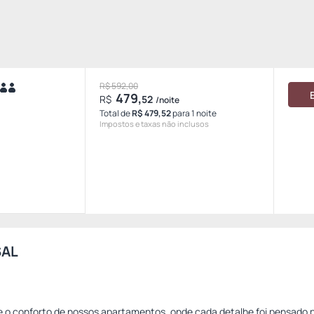
R$ 592,00
479,
R$
52
/noite
Total de
R$ 479,52
para 1 noite
Impostos e taxas não inclusos
SAL
e o conforto de nossos apartamentos, onde cada detalhe foi pensado 