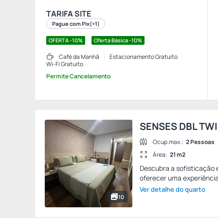
TARIFA SITE
Pague com Pix
(+1)
OFERTA -10%
Oferta Básica -10%
Café da Manhã
Estacionamento Gratuito
Wi-Fi Gratuito
Permite Cancelamento
SENSES DBL TW
Ocup.max.:
2 Pessoas
Área:
21 m2
Descubra a sofisticação 
oferecer uma experiência
Ver detalhe do quarto
10