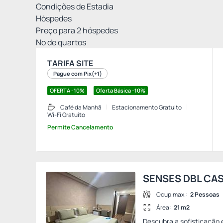
Condições de Estadia
Hóspedes
Preço para
2
hóspedes
Nº de quartos
TARIFA SITE
Pague com Pix
(+1)
OFERTA -10%
Oferta Básica -10%
Café da Manhã
Estacionamento Gratuito
Wi-Fi Gratuito
Permite Cancelamento
SENSES DBL CA
Ocup.max.:
2 Pessoas
Área:
21 m2
Descubra a sofisticação 