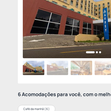
6 Acomodações para você, com o melho
Café da manhã (
6
)