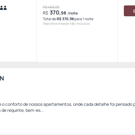
R$ 458,00
370,
R$
98
/noite
Total de
R$ 370,98
para 1 noite
Impostos e taxas não inclusos
IN
e o conforto de nossos apartamentos, onde cada detalhe foi pensado 
 de requinte, bem-es...