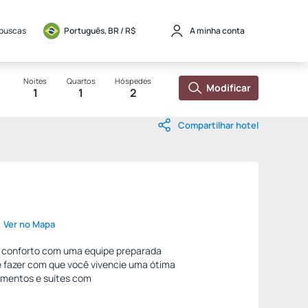
 buscas
Português, BR / 
R$
A minha conta
Noites
Quartos
Hóspedes
Modificar
1
1
2
Compartilhar hotel
Ver no Mapa
 e conforto com uma equipe preparada
e fazer com que você vivencie uma ótima
mentos e suítes com