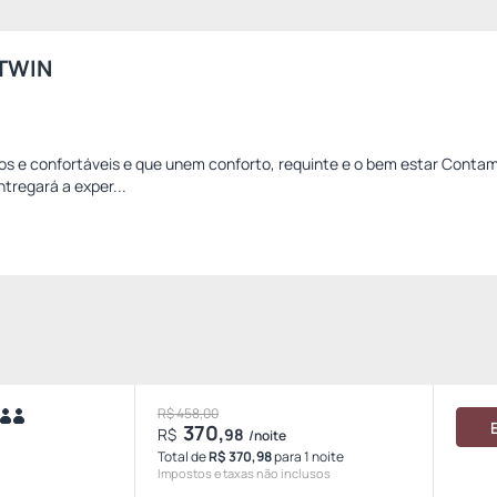
 TWIN
os e confortáveis e que unem conforto, requinte e o bem estar Cont
ntregará a exper...
R$ 458,00
370,
R$
98
/noite
Total de
R$ 370,98
para 1 noite
Impostos e taxas não inclusos