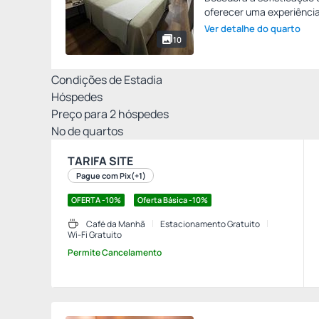
oferecer uma experiência
Ver detalhe do quarto
10
Condições de Estadia
Hóspedes
Preço para
2
hóspedes
Nº de quartos
TARIFA SITE
Pague com Pix
(+1)
OFERTA -10%
Oferta Básica -10%
Café da Manhã
Estacionamento Gratuito
Wi-Fi Gratuito
Permite Cancelamento