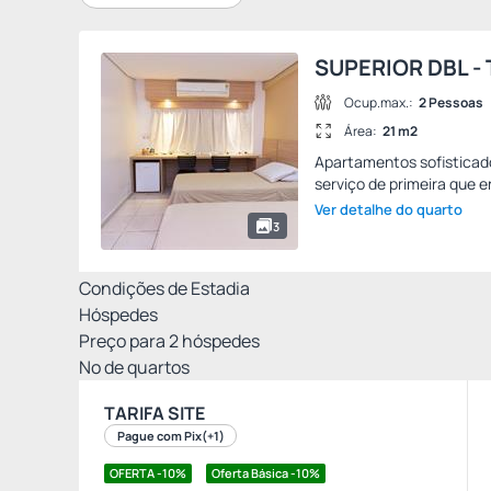
SUPERIOR DBL -
Ocup.max.:
2 Pessoas
Área:
21 m2
Apartamentos sofisticad
serviço de primeira que e
Ver detalhe do quarto
3
Condições de Estadia
Hóspedes
Preço para
2
hóspedes
Nº de quartos
TARIFA SITE
Pague com Pix
(+1)
OFERTA -10%
Oferta Básica -10%