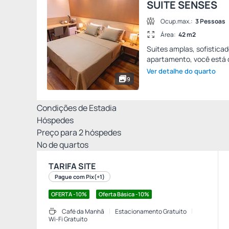
SUITE SENSES
Ocup.max.:
3 Pessoas
Área:
42 m2
Suites amplas, sofistica
apartamento, você está o
Ver detalhe do quarto
9
Condições de Estadia
Hóspedes
Preço para
2
hóspedes
Nº de quartos
TARIFA SITE
Pague com Pix
(+1)
OFERTA -10%
Oferta Básica -10%
Café da Manhã
Estacionamento Gratuito
Wi-Fi Gratuito