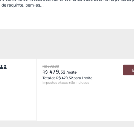
 de requinte, bem-es...
R$ 592,00
479,
R$
52
/noite
Total de
R$ 479,52
para 1 noite
Impostos e taxas não inclusos