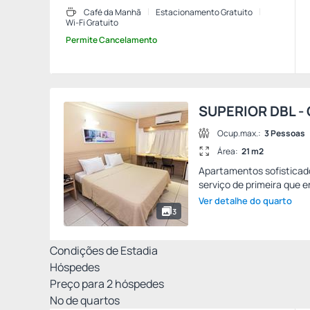
Café da Manhã
Estacionamento Gratuito
Wi-Fi Gratuito
Permite Cancelamento
SUPERIOR DBL -
Ocup.max.:
3 Pessoas
Área:
21 m2
Apartamentos sofisticad
serviço de primeira que e
Ver detalhe do quarto
3
Condições de Estadia
Hóspedes
Preço para
2
hóspedes
Nº de quartos