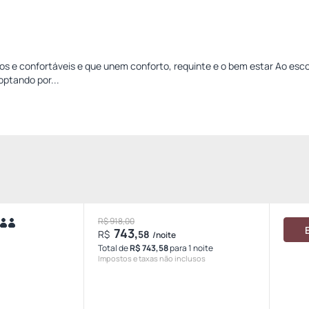
dos e confortáveis e que unem conforto, requinte e o bem estar Ao esco
ptando por...
R$ 918,00
743,
R$
58
/noite
Total de
R$ 743,58
para 1 noite
Impostos e taxas não inclusos