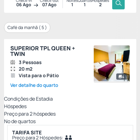
Check-in
Check-out
Noites
Quartos
Hóspedes
06 Ago
07 Ago
1
1
2
Café da manhã (
5
)
SUPERIOR TPL QUEEN +
TWIN
3 Pessoas
20 m2
Vista para o Pátio
4
Ver detalhe do quarto
Condições de Estadia
Hóspedes
Preço para
2
hóspedes
Nº de quartos
TARIFA SITE
Preço para 2 Hóspedes: