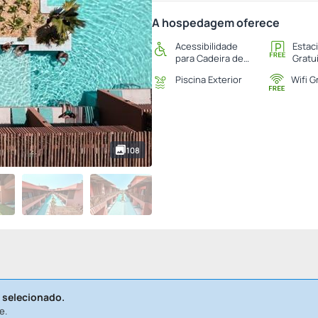
A hospedagem oferece
Acessibilidade
Estac
para Cadeira de
Gratu
Rodas
Piscina Exterior
Wifi G
108
 selecionado.
e.