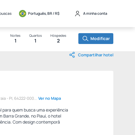
 buscas
Português, BR / 
R$
A minha conta
Noites
Quartos
Hóspedes
Modificar
1
1
2
Compartilhar hotel
aia - PI, 64222-000...
Ver no Mapa
eal para quem busca uma experiência
Barra Grande, no Piauí, o hotel
iência. Com design contemporâ