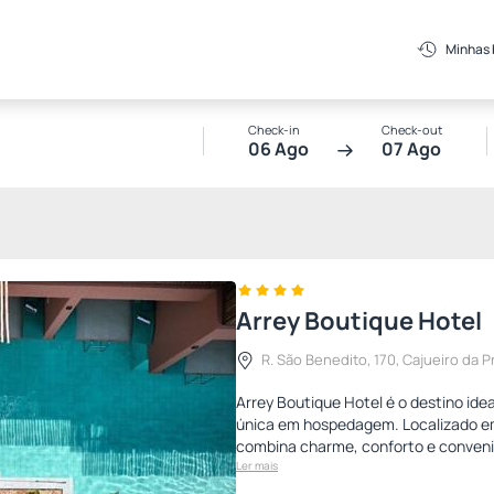
Minhas
Check-in
Check-out
06 Ago
07 Ago
Arrey Boutique Hotel
R. São Benedito, 170, Cajueiro da Pr
Arrey Boutique Hotel é o destino id
única em hospedagem. Localizado em 
combina charme, conforto e conven
Ler mais