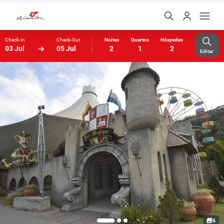
Check-In
Check-Out
Noites
Quartos
Hóspedes
03 Jul
05 Jul
2
1
2
Editar
6