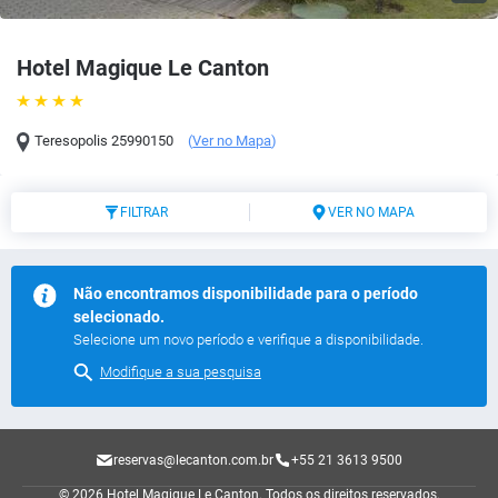
Hotel Magique Le Canton
Teresopolis
25990150
(
Ver no Mapa
)
FILTRAR
VER NO MAPA
Não encontramos disponibilidade para o período
selecionado.
Selecione um novo período e verifique a disponibilidade.
Modifique a sua pesquisa
reservas@lecanton.com.br
+55 21 3613 9500
© 2026 Hotel Magique Le Canton.
Todos os direitos reservados.