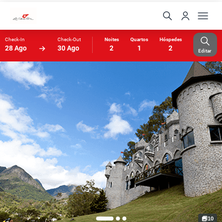
Check-In
Check-Out
Noites
Quartos
Hóspedes
28 Ago
30 Ago
2
1
2
Editar
10