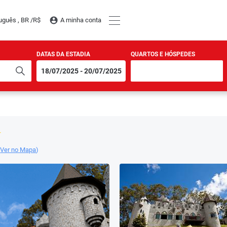
uguês , BR /
R$
A minha conta
DATAS DA ESTADIA
QUARTOS E HÓSPEDES
(
Ver no Mapa
)