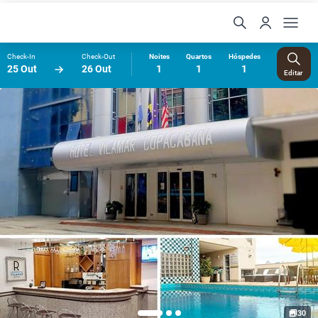
Check-In
Check-Out
Noites
Quartos
Hóspedes
25 Out
26 Out
1
1
1
Editar
30