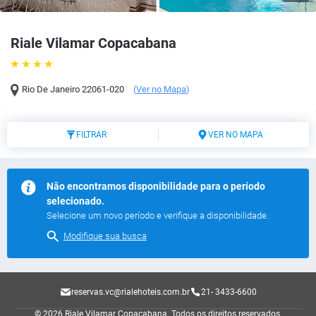
Riale Vilamar Copacabana
Rio De Janeiro
22061-020
(
Ver no Mapa
)
FILTRAR
VER NO MAPA
Não encontramos disponibilidade para o período
selecionado.
Selecione um novo período e verifique a disponibilidade.
Modifique sua busca
reservas.vc@rialehoteis.com.br
21- 3433-6600
© 2026 Riale Vilamar Copacabana.
Todos os direitos reservados.