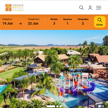
Check-In
Check-Out
Noites
Quartos
Hóspedes
19 Jun
22 Jun
3
1
2
Editar
33