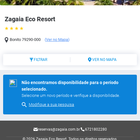
Zagaia Eco Resort
Bonito
79290-000
(
Ver no Mapa
)
FILTRAR
VER NO MAPA
Não encontramos disponibilidade para o período
selecionado.
Selecione um novo período e verifique a disponibilidade.
Modifique a sua pesquisa
reservas@zagaia.com.br
6721802280
© 2026 Zagaia Eco Resort.
Todos os direitos reservados.