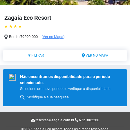
Zagaia Eco Resort
Bonito
79290-000
(
Ver no Mapa
)
FILTRAR
VER NO MAPA
Não encontramos disponibilidade para o período
selecionado.
Selecione um novo período e verifique a disponibilidade.
Modifique a sua pesquisa
reservas@zagaia.com.br
6721802280
© 2026 Zagaia Eco Resort.
Todos os direitos reservados.