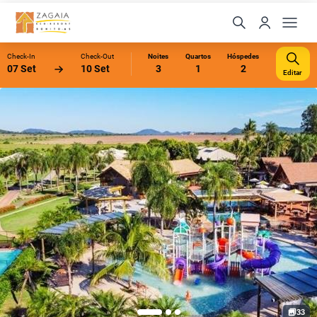
Check-In
Check-Out
Noites
Quartos
Hóspedes
07 Set
10 Set
3
1
2
Editar
33