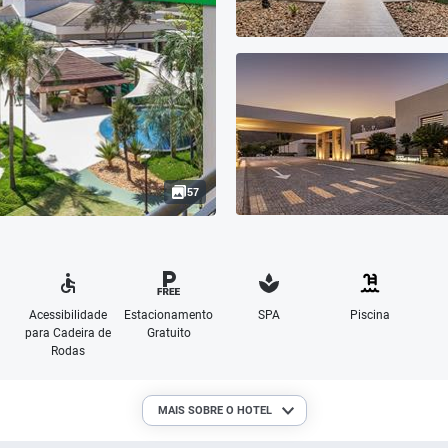
57
Acessibilidade
Estacionamento
SPA
Piscina
para Cadeira de
Gratuito
Rodas
MAIS SOBRE O HOTEL