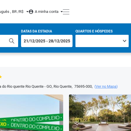
uguês , BR /
R$
A minha conta
DATAS DA ESTADIA
QUARTOS E HÓSPEDES
da do Rio quente Rio Quente - GO
,
Rio Quente
,
75695-000
,
(
Ver no Mapa
)