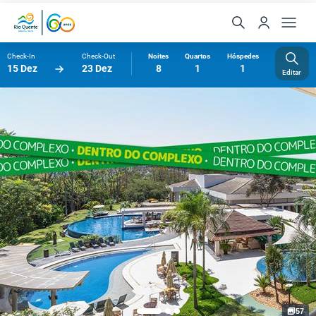
Check-In
Check-Out
Noites
Quartos
Hóspedes
15 Dez
23 Dez
8
1
1
Editar
57