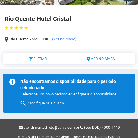
Rio Quente Hotel Cristal
Rio Quente
75695-000
(
Ver no Mapa
)
FILTRAR
VER NO MAPA
Não encontramos disponibilidade para o período
selecionado.
Selecione um novo período e verifique a disponibilidade.
Modifique sua busca
atendimentodireto@aviva.com.br
(seu DDD) 4000-1449
© 2026 Rio Quente Hotel Cristal.
Todos os direitos reservados.