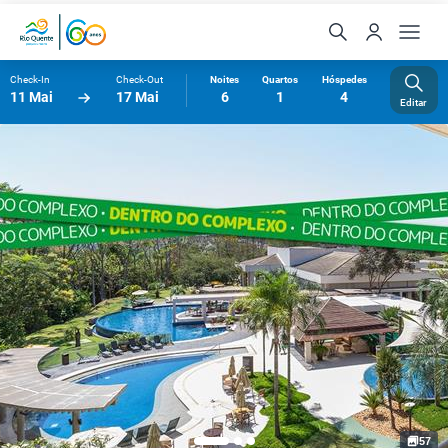
Check-In
Check-Out
Noites
Quartos
Hóspedes
11 Mai
17 Mai
6
1
4
Editar
57