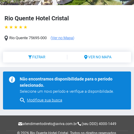
Rio Quente Hotel Cristal
Rio Quente
75695-000
(
Ver no Mapa
)
FILTRAR
VER NO MAPA
Não encontramos disponibilidade para o período
selecionado.
Selecione um novo período e verifique a disponibilidade.
Modifique sua busca
atendimentodireto@aviva.com.br
(seu DDD) 4000-1449
© 2026 Rio Quente Hotel Cristal.
Todos os direitos reservados.