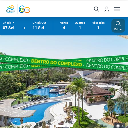
Check-In
Check-Out
Noites
Quartos
Hóspedes
07 Set
11 Set
4
1
1
Editar
57