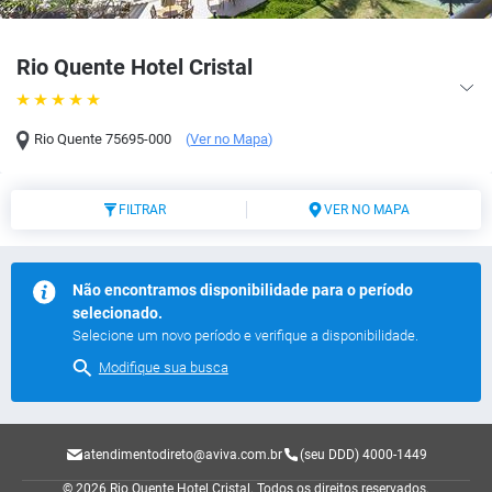
Rio Quente Hotel Cristal
Rio Quente
75695-000
(
Ver no Mapa
)
FILTRAR
VER NO MAPA
Não encontramos disponibilidade para o período
selecionado.
Selecione um novo período e verifique a disponibilidade.
Modifique sua busca
atendimentodireto@aviva.com.br
(seu DDD) 4000-1449
© 2026 Rio Quente Hotel Cristal.
Todos os direitos reservados.