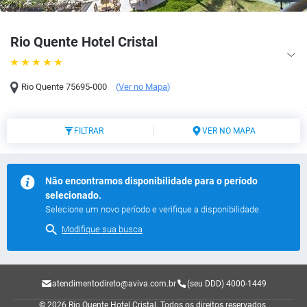
Rio Quente Hotel Cristal
Rio Quente
75695-000
(
Ver no Mapa
)
FILTRAR
VER NO MAPA
Não encontramos disponibilidade para o período
selecionado.
Selecione um novo período e verifique a disponibilidade.
Modifique sua busca
atendimentodireto@aviva.com.br
(seu DDD) 4000-1449
© 2026 Rio Quente Hotel Cristal.
Todos os direitos reservados.