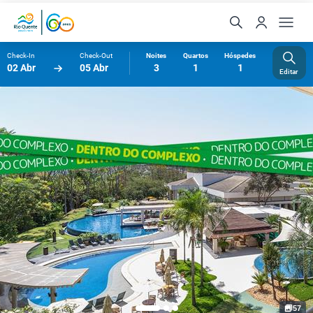
Check-In
Check-Out
Noites
Quartos
Hóspedes
02 Abr
05 Abr
3
1
1
Editar
57