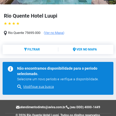
Rio Quente Hotel Luupi
Rio Quente
75695-000
(
Ver no Mapa
)
FILTRAR
VER NO MAPA
Não encontramos disponibilidade para o período
selecionado.
Selecione um novo período e verifique a disponibilidade.
Modifique sua busca
atendimentodireto@aviva.com.br
(seu DDD) 4000-1449
© 2026 Rio Quente Hotel Luupi.
Todos os direitos reservados.