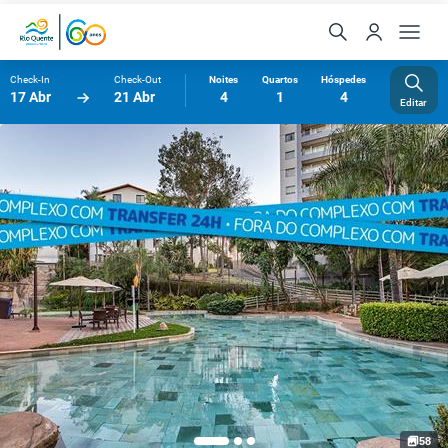
Check-In
Check-Out
Noites
Quartos
Hóspedes
17 Abr
21 Abr
4
1
4
Editar
58