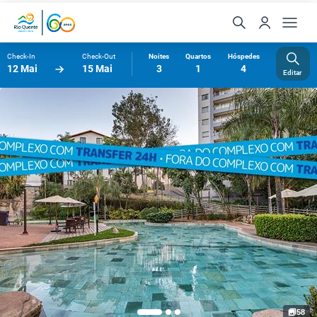
Check-In
Check-Out
Noites
Quartos
Hóspedes
12 Mai
15 Mai
3
1
4
Editar
58