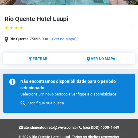
Rio Quente Hotel Luupi
Rio Quente
75695-000
(
Ver no Mapa
)
FILTRAR
VER NO MAPA
Não encontramos disponibilidade para o período
selecionado.
Selecione um novo período e verifique a disponibilidade.
Modifique sua busca
atendimentodireto@aviva.com.br
(seu DDD) 4000-1449
© 2026 Rio Quente Hotel Luupi.
Todos os direitos reservados.